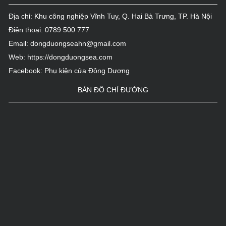
Trụ sở làm việc Tổng công ty Lâm nghiệp Việt
Nam...
Địa chỉ: Khu công nghiệp Vĩnh Tuy, Q. Hai Bà Trưng, TP. Hà Nội
Điện thoại:
0789 500 777
Tòa tháp VCCI, Số 9 Đào Duy Anh-Đống Đa-Hà Nội...
Email:
dongduongseahn@gmail.com
Web:
https://dongduongsea.com
Facebook:
Phụ kiện cửa Đông Dương
BẢN ĐỒ CHỈ ĐƯỜNG