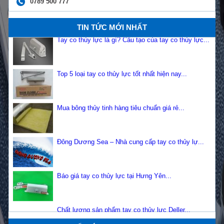
0789 500 777
TIN TỨC MỚI NHẤT
Tay co thủy lực là gì? Cấu tạo của tay co thủy lực...
Top 5 loại tay co thủy lực tốt nhất hiện nay...
Mua bông thủy tinh hàng tiêu chuẩn giá rẻ...
Đông Dương Sea – Nhà cung cấp tay co thủy lự...
Báo giá tay co thủy lực tại Hưng Yên...
Chất lượng sản phẩm tay co thủy lực Deller...