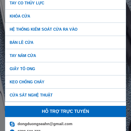
TAY CO THỦY LỰC
KHÓA CỬA
HỆ THỐNG KIỂM SOÁT CỬA RA VÀO
BẢN LỀ CỬA
TAY NẮM CỬA
GIẤY TỔ ONG
KEO CHỐNG CHÁY
CỬA SẮT NGHỆ THUẬT
Báo giá tay co thủy lực chính hãng giá rẻ, chất lư...
HỖ TRỢ TRỰC TUYẾN
dongduongseahn@gmail.com
Tay đẩy hơi có bao nhiêu loại? Những lợi ích của t...