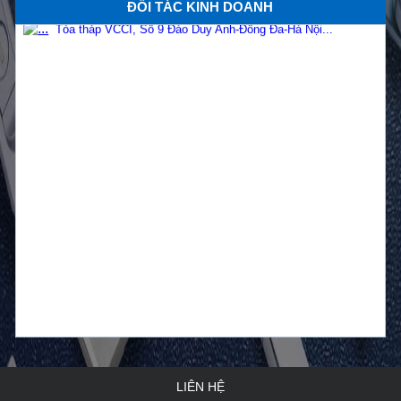
ĐỐI TÁC KINH DOANH
Báo giá tay co thủy lực tại Quảng Ninh...
Mục đích, lợi ích từ cửa chống cháy và gioăng cửa
...
Phụ kiện cửa chống cháy Sơn Mỹ...
Những ưu đãi hấp dẫn khi mua cửa chống cháy tại
cô...
Lắp đặt cửa thép chống cháy với các vị trí ra sao?...
Tốp cửa chống cháy đẹp và thông dụng tại Việt Nam...
Trụ sở cơ quan Bộ tài nguyên và môi trường...
Lợi ích của cửa thép chống cháy bạn cần biết...
LIÊN HỆ