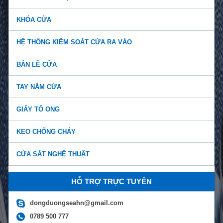
KHÓA CỬA
HỆ THỐNG KIỂM SOÁT CỬA RA VÀO
BẢN LỀ CỬA
TAY NẮM CỬA
GIẤY TỔ ONG
KEO CHỐNG CHÁY
CỬA SẮT NGHỆ THUẬT
Báo giá tay co thủy lực chính hãng giá rẻ, chất lư...
HỖ TRỢ TRỰC TUYẾN
Tay đẩy hơi có bao nhiêu loại? Những lợi ích của t...
dongduongseahn@gmail.com
0789 500 777