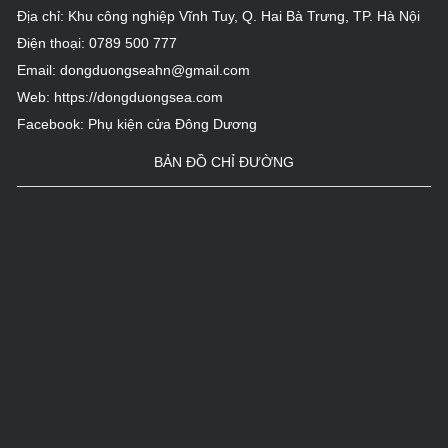
Địa chỉ: Khu công nghiệp Vĩnh Tuy, Q. Hai Bà Trưng, TP. Hà Nội
Tòa tháp VCCI, Số 9 Đào Duy Anh-Đống Đa-Hà Nội...
Điện thoại:
0789 500 777
Email:
dongduongseahn@gmail.com
Web:
https://dongduongsea.com
Facebook:
Phụ kiện cửa Đông Dương
BẢN ĐỒ CHỈ ĐƯỜNG