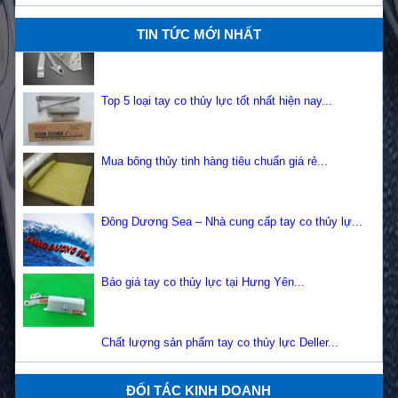
Tay co thủy lực là gì? Cấu tạo của tay co thủy lực...
TIN TỨC MỚI NHẤT
Top 5 loại tay co thủy lực tốt nhất hiện nay...
Mua bông thủy tinh hàng tiêu chuẩn giá rẻ...
Đông Dương Sea – Nhà cung cấp tay co thủy lự...
Báo giá tay co thủy lực tại Hưng Yên...
Chất lượng sản phẩm tay co thủy lực Deller...
Báo giá tay co thủy lực tại Quảng Ninh...
ĐỐI TÁC KINH DOANH