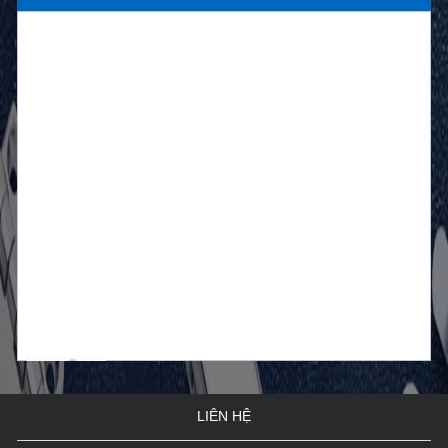
Mục đích, lợi ích từ cửa chống cháy và gioăng cửa
...
Phụ kiện cửa chống cháy Sơn Mỹ...
Những ưu đãi hấp dẫn khi mua cửa chống cháy tại
cô...
Lắp đặt cửa thép chống cháy với các vị trí ra sao?...
Tốp cửa chống cháy đẹp và thông dụng tại Việt Nam...
Trụ sở cơ quan Bộ tài nguyên và môi trường...
Lợi ích của cửa thép chống cháy bạn cần biết...
Trụ sở làm việc Tổng công ty Lâm nghiệp Việt
LIÊN HỆ
Nam...