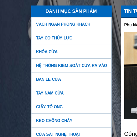
DANH MỤC SẢN PHẨM
TIN 
VÁCH NGĂN PHÒNG KHÁCH
Phụ k
TAY CO THỦY LỰC
KHÓA CỬA
HỆ THỐNG KIỂM SOÁT CỬA RA VÀO
BẢN LỀ CỬA
TAY NẮM CỬA
GIẤY TỔ ONG
KEO CHỐNG CHÁY
Báo giá tay co thủy lực
chính hãng giá rẻ, chất
Công
CỬA SẮT NGHỆ THUẬT