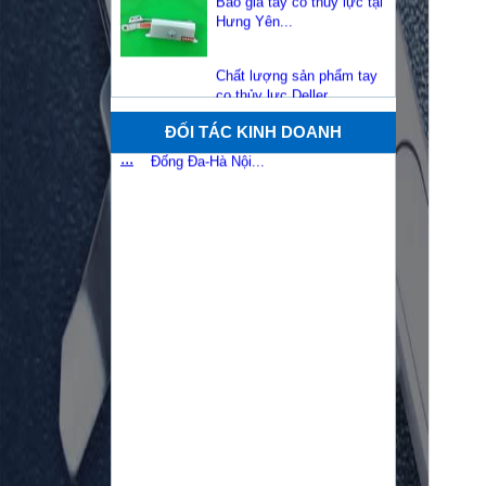
co thủy lực Deller...
Báo giá tay co thủy lực tại
Quảng Ninh...
ĐỐI TÁC KINH DOANH
Mục đích, lợi ích từ cửa
chống cháy và gioăng cửa
...
Phụ kiện cửa chống cháy
Sơn Mỹ...
Những ưu đãi hấp dẫn khi
mua cửa chống cháy tại
cô...
Lắp đặt cửa thép chống
cháy với các vị trí ra
sao?...
Tốp cửa chống cháy đẹp và thông
dụng tại Việt Nam...
Trụ sở cơ quan Bộ tài
Lợi ích của cửa thép chống cháy