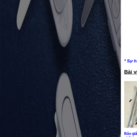
* Sự h
Bài v
Báo giá