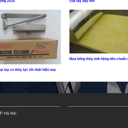
ượng 2020
của tay đẩy hơi
Mua bông thủy tinh hàng tiêu chuẩn 
oại tay co thủy lực tốt nhất hiện nay
P. Hà Nội