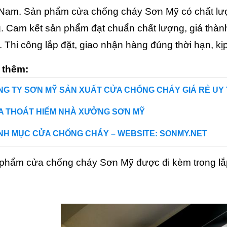
 Nam. Sản phẩm cửa chống cháy Sơn Mỹ có chất lượ
. Cam kết sản phẩm đạt chuẩn chất lượng, giá thành
 Thi công lắp đặt, giao nhận hàng đúng thời hạn, kịp 
 thêm:
G TY SƠN MỸ SẢN XUẤT CỬA CHỐNG CHÁY GIÁ RẺ UY 
A THOÁT HIỂM NHÀ XƯỞNG SƠN MỸ
NH MỤC CỬA CHỐNG CHÁY – WEBSITE: SONMY.NET
phẩm cửa chống cháy Sơn Mỹ được đi kèm trong lắp 