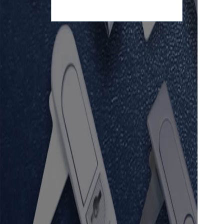
nguyên và môi trường...
bạn cần biết...
Trụ sở làm việc Tổng
công ty Lâm nghiệp Việt
Nam...
Tòa tháp VCCI, Số 9 Đào Duy Anh-
Đống Đa-Hà Nội...