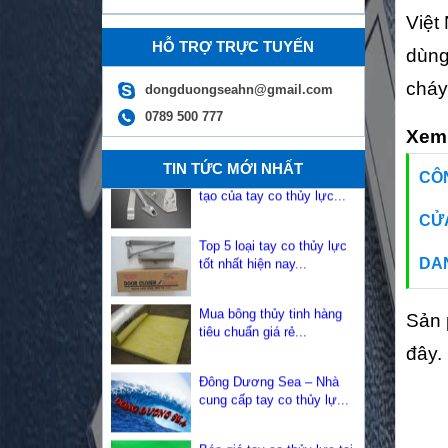
lư...
Việt
Tay đẩy hơi có bao nhiêu
HỖ TRỢ TRỰC TUYẾN
loại? Những lợi ích của t...
dùng
cháy.
dongduongseahn@gmail.com
Tay co thủy lực là gì? Cấu
0789 500 777
tạo của tay co thủy lực...
Xem
TIN TỨC MỚI NHẤT
Top 5 loại tay co thủy lực
CÔN
tốt nhất hiện nay...
CỬ
Mua bông thủy tinh hàng
tiêu chuẩn giá rẻ...
DA
Đông Dương Sea – Nhà
Sản 
cung cấp tay co thủy lự...
đây.
Báo giá tay co thủy lực tại
Hưng Yên...
Chất lượng sản phẩm tay