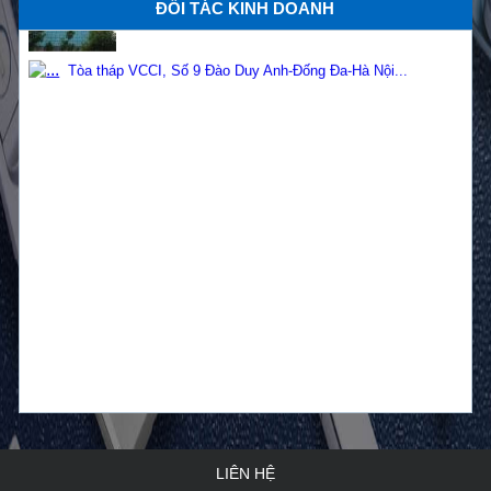
Nam...
ĐỐI TÁC KINH DOANH
Tòa tháp VCCI, Số 9 Đào Duy Anh-Đống Đa-Hà Nội...
Báo giá tay co thủy lực tại Quảng Ninh...
Mục đích, lợi ích từ cửa chống cháy và gioăng cửa
...
Phụ kiện cửa chống cháy Sơn Mỹ...
Những ưu đãi hấp dẫn khi mua cửa chống cháy tại
cô...
Lắp đặt cửa thép chống cháy với các vị trí ra sao?...
Tốp cửa chống cháy đẹp và thông dụng tại Việt Nam...
Lợi ích của cửa thép chống cháy bạn cần biết...
LIÊN HỆ