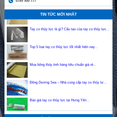
0789 500 777
Tay đẩy hơi có bao nhiêu loại? Những lợi ích của t...
TIN TỨC MỚI NHẤT
Tay co thủy lực là gì? Cấu tạo của tay co thủy lực...
Top 5 loại tay co thủy lực tốt nhất hiện nay...
Mua bông thủy tinh hàng tiêu chuẩn giá rẻ...
Đông Dương Sea – Nhà cung cấp tay co thủy lự...
Trụ sở cơ quan Bộ tài nguyên và môi trường...
Báo giá tay co thủy lực tại Hưng Yên...
Trụ sở làm việc Tổng công ty Lâm nghiệp Việt
Chất lượng sản phẩm tay co thủy lực Deller...