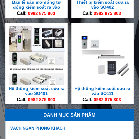
Bản lề sàn mở đóng tự
Thiết bị kiểm soát cửa ra
động kiểm soát ra vào
vào SO402
Call:
0982 875 803
Call:
0982 875 803
Hệ thống kiểm soát cửa ra
Hệ thống kiểm soát cửa ra
vào SO401
vào SO111
Call:
0982 875 803
Call:
0982 875 803
DANH MỤC SẢN PHẨM
VÁCH NGĂN PHÒNG KHÁCH