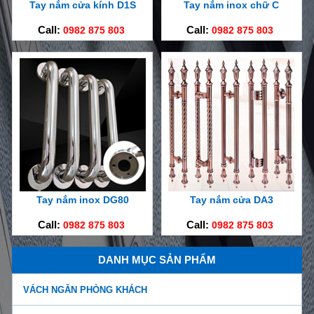
Tay nắm cửa kính D1S
Tay nắm inox chữ C
Call:
0982 875 803
Call:
0982 875 803
Tay nắm inox DG80
Tay nắm cửa DA3
Call:
0982 875 803
Call:
0982 875 803
DANH MỤC SẢN PHẨM
VÁCH NGĂN PHÒNG KHÁCH