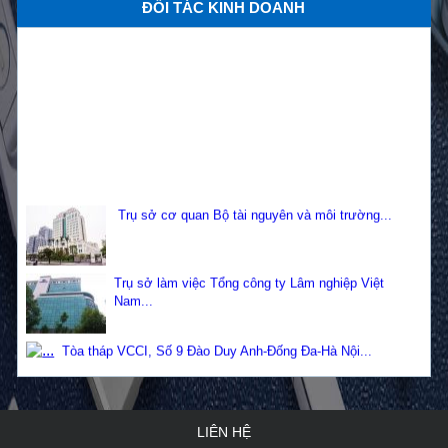
ĐỐI TÁC KINH DOANH
Những ưu đãi hấp dẫn khi mua cửa chống cháy tại
cô...
Lắp đặt cửa thép chống cháy với các vị trí ra sao?...
Tốp cửa chống cháy đẹp và thông dụng tại Việt Nam...
Trụ sở cơ quan Bộ tài nguyên và môi trường...
Lợi ích của cửa thép chống cháy bạn cần biết...
Trụ sở làm việc Tổng công ty Lâm nghiệp Việt
Nam...
Tòa tháp VCCI, Số 9 Đào Duy Anh-Đống Đa-Hà Nội...
LIÊN HỆ