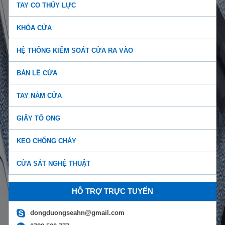
TAY CO THỦY LỰC
KHÓA CỬA
HỆ THỐNG KIỂM SOÁT CỬA RA VÀO
BẢN LỀ CỬA
TAY NẮM CỬA
Báo giá tay co thủy lực chính hãng giá rẻ, chất lư...
GIẤY TỔ ONG
Tay đẩy hơi có bao nhiêu loại? Những lợi ích của t...
KEO CHỐNG CHÁY
CỬA SẮT NGHỆ THUẬT
Tay co thủy lực là gì? Cấu tạo của tay co thủy lực...
HỖ TRỢ TRỰC TUYẾN
Top 5 loại tay co thủy lực tốt nhất hiện nay...
dongduongseahn@gmail.com