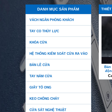
DANH MỤC SẢN PHẨM
THIẾT
VÁCH NGĂN PHÒNG KHÁCH
TAY CO THỦY LỰC
KHÓA CỬA
HỆ THỐNG KIỂM SOÁT CỬA RA VÀO
BẢN LỀ CỬA
Bản 
độn
Ca
TAY NẮM CỬA
GIẤY TỔ ONG
KEO CHỐNG CHÁY
Báo giá tay co thủy lực
CỬA SẮT NGHỆ THUẬT
chính hãng giá rẻ, chất