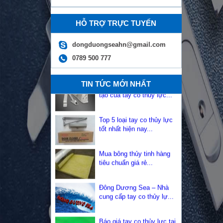
lư...
HỖ TRỢ TRỰC TUYẾN
Tay đẩy hơi có bao nhiêu
loại? Những lợi ích của t...
dongduongseahn@gmail.com
0789 500 777
Tay co thủy lực là gì? Cấu
tạo của tay co thủy lực...
TIN TỨC MỚI NHẤT
Top 5 loại tay co thủy lực
tốt nhất hiện nay...
Mua bông thủy tinh hàng
tiêu chuẩn giá rẻ...
Đông Dương Sea – Nhà
cung cấp tay co thủy lự...
Báo giá tay co thủy lực tại
Hưng Yên...