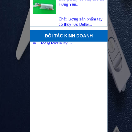
Chất lượng sản phẩm tay
co thủy lực Deller...
Báo giá tay co thủy lực tại
Quảng Ninh...
ĐỐI TÁC KINH DOANH
Mục đích, lợi ích từ cửa
chống cháy và gioăng cửa
...
Phụ kiện cửa chống cháy
Sơn Mỹ...
Những ưu đãi hấp dẫn khi
mua cửa chống cháy tại
cô...
Lắp đặt cửa thép chống
cháy với các vị trí ra
sao?...
Tốp cửa chống cháy đẹp và thông
dụng tại Việt Nam...