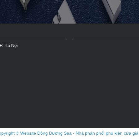
P. Hà Nội
pyright © Website Đông Dương Sea - Nhà phân phối phụ kiện cửa giá