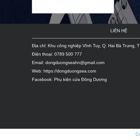
Trụ sở cơ quan Bộ tài
Lợi ích của cửa thép chống cháy
nguyên và môi trường...
bạn cần biết...
Trụ sở làm việc Tổng
công ty Lâm nghiệp Việt
LIÊN HỆ
Nam...
Tòa tháp VCCI, Số 9 Đào Duy Anh-
Địa chỉ: Khu công nghiệp Vĩnh Tuy, Q. Hai Bà Trưng, T
Đống Đa-Hà Nội...
Điện thoại:
0789 500 777
Email:
dongduongseahn@gmail.com
Web:
https://dongduongsea.com
Facebook:
Phụ kiện cửa Đông Dương
Co