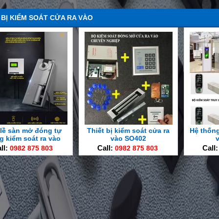
 BỊ KIỂM SOÁT CỬA RA VÀO
lề sàn mở đóng tự
Thiết bị kiểm soát cửa ra
Hệ thống
g kiểm soát ra vào
vào SO402
ll:
0982 875 803
Call:
0982 875 803
Call